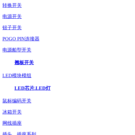
转换开关
电源开关
钮子开关
POGO PIN连接器
电源船型开关
翘板开关
LED模块模组
LED芯片.LED灯
鼠标编码开关
冰箱开关
网线插座
插头、插座系列