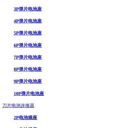
3P弹片电池座
4P弹片电池座
5P弹片电池座
6P弹片电池座
7P弹片电池座
8P弹片电池座
9P弹片电池座
10P弹片电池座
刀片电池连接器
2P电池插座