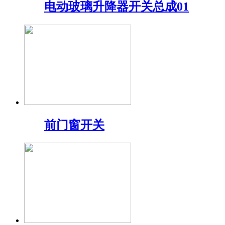
电动玻璃升降器开关总成01
前门窗开关