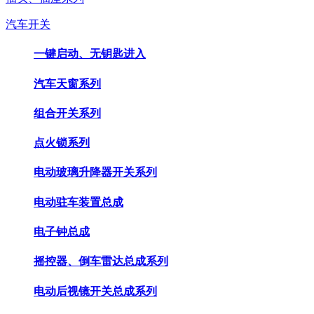
汽车开关
一键启动、无钥匙进入
汽车天窗系列
组合开关系列
点火锁系列
电动玻璃升降器开关系列
电动驻车装置总成
电子钟总成
摇控器、倒车雷达总成系列
电动后视镜开关总成系列