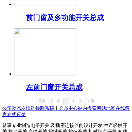
前门窗及多功能开关总成
左前门窗开关总成
首页
上一页
1
下一页
末页
公司动态
友情链接
联系瑞丰
会员中心
站内搜索
网站地图
在线留
言
在线反馈
从事专业制造电子开关;及插座连接器的设计开发,生产轻触开
关,拨动开关,自锁开关,按键开关,按钮开关,机械键盘开关,多功