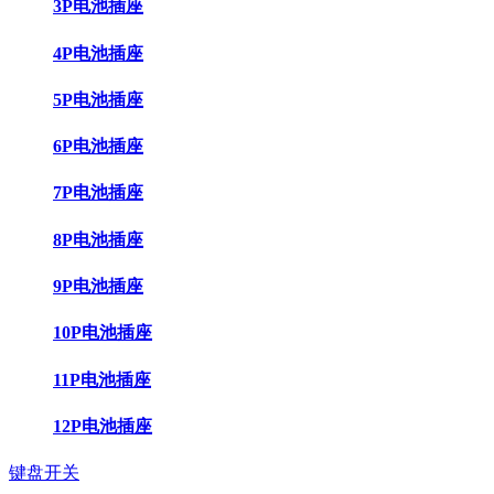
3P电池插座
4P电池插座
5P电池插座
6P电池插座
7P电池插座
8P电池插座
9P电池插座
10P电池插座
11P电池插座
12P电池插座
键盘开关