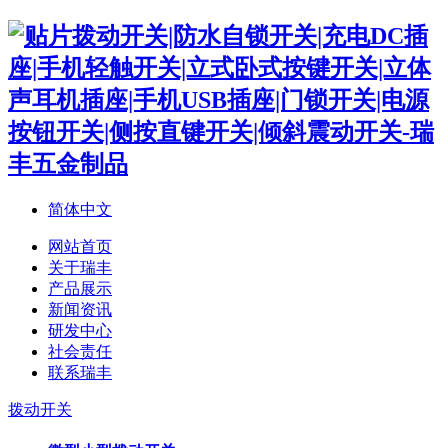
简体中文
网站首页
关于瑞丰
产品展示
新闻资讯
研发中心
社会责任
联系瑞丰
拨动开关